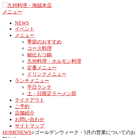
コ
ン
メニュー
テ
NEWS
ン
イベント
ツ
メニュー
へ
季節のおすすめ
ス
コース料理
キ
秘伝もつ鍋
ッ
九州料理・ホルモン料理
プ
定番メニュー
ドリンクメニュー
ランチメニュー
平日ランチ
土・日限定ラーメン部
テイクアウト
ご予約
店舗紹介
お問い合わせ
サイトマップ
HOME
NEWS
○ゴールデンウィーク・5月の営業についてのお